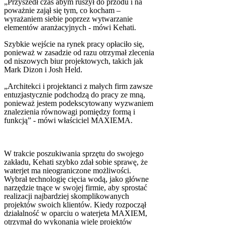
„Przyszedł czas abym ruszył do przodu i na
poważnie zajął się tym, co kocham –
wyrażaniem siebie poprzez wytwarzanie
elementów aranżacyjnych - mówi Kehati.
Szybkie wejście na rynek pracy opłaciło się,
ponieważ w zasadzie od razu otrzymał zlecenia
od niszowych biur projektowych, takich jak
Mark Dizon i Josh Held.
„Architekci i projektanci z małych firm zawsze
entuzjastycznie podchodzą do pracy ze mną,
ponieważ jestem podekscytowany wyzwaniem
znalezienia równowagi pomiędzy formą i
funkcją” - mówi właściciel MAXIEMA.
W trakcie poszukiwania sprzętu do swojego
zakładu, Kehati szybko zdał sobie sprawę, że
waterjet ma nieograniczone możliwości.
Wybrał technologię cięcia wodą, jako główne
narzędzie tnące w swojej firmie, aby sprostać
realizacji najbardziej skomplikowanych
projektów swoich klientów. Kiedy rozpoczął
działalność w oparciu o waterjeta MAXIEM,
otrzymał do wykonania wiele projektów