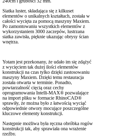
240cm i grubości 32 mm.
Siatka luster, składająca się z kilkuset
elementów o unikalnych kształtach, została w
całości wycięta za pomocą maszyny Maxiem.
Po zamontowaniu wszystkich elementów z
wykorzystaniem 3000 zaczepów, lustrzana
siatka zawisła, pięknie ukazując obrysy ścian
wnętrza.
Yotam jest przekonany, że udało im się zdążyć
z wycięciem tak dużej ilości elementów
konstrukcji na czas tylko dzięki zastosowaniu
maszyny Maxiem. Dzięki temu restauracja
została otwarta w terminie. Ponadto,
powtarzalność cięcią oraz cechy
oprogramowania Intelli-MAX® pozwalające
na import pliku w formacie RhinoCAD®
sprawiły, że można było z łatwością wyciąć
odpowiednie otwory mocujące poszczególne
kluczowe elementy konstrukcji.
Następnie możliwa była ręczna obróbka rogów
konstrukcji tak, aby sprawiała ona wrażenie
rzeźby.