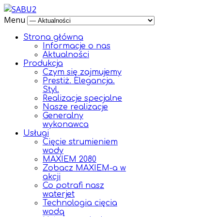
Menu
Strona główna
Informacje o nas
Aktualności
Produkcja
Czym się zajmujemy
Prestiż. Elegancja.
Styl.
Realizacje specjalne
Nasze realizacje
Generalny
wykonawca
Usługi
Cięcie strumieniem
wody
MAXIEM 2080
Zobacz MAXIEM-a w
akcji
Co potrafi nasz
waterjet
Technologia cięcia
wodą