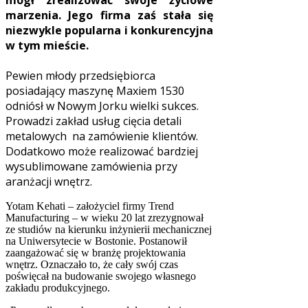
mógł zrealizować swoje życiowe
marzenia. Jego firma zaś stała się
niezwykle popularna i konkurencyjna
w tym mieście.
Pewien młody przedsiębiorca
posiadający maszynę Maxiem 1530
odniósł w Nowym Jorku wielki sukces.
Prowadzi zakład usług cięcia detali
metalowych na zamówienie klientów.
Dodatkowo może realizować bardziej
wysublimowane zamówienia przy
aranżacji wnętrz.
Yotam Kehati – założyciel firmy Trend
Manufacturing – w wieku 20 lat zrezygnował
ze studiów na kierunku inżynierii mechanicznej
na Uniwersytecie w Bostonie. Postanowił
zaangażować się w branżę projektowania
wnętrz. Oznaczało to, że cały swój czas
poświęcał na budowanie swojego własnego
zakładu produkcyjnego.