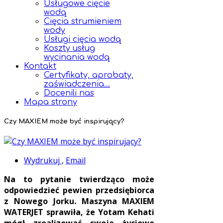
Usługowe cięcie
wodą
Cięcia strumieniem
wody
Usługi cięcia wodą
Koszty usług
wycinania wodą
Kontakt
Certyfikaty, aprobaty,
zaświadczenia...
Docenili nas
Mapa strony
Czy MAXIEM może być inspirujący?
Wydrukuj
,
Email
Na to pytanie twierdząco może
odpowiedzieć pewien przedsiębiorca
z Nowego Jorku. Maszyna MAXIEM
WATERJET sprawiła, że Yotam Kehati