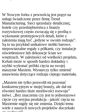
W Nowym Jorku z pewnością jest popyt na
usługi świadczone przez firmę Trend
Manufacturing. Sieci sprzedaży detalicznej,
hotele czy przedsiębiorstwa z branży
rozrywkowej często zwracają się z prośbą o
wykonanie prototypowych detali, które z
założenia mają być „jedyne w swoim rodzaju”.
Są to na przykład unikatowe stoliki barowe,
niepowtarzalne regały z półkami, czy instalacje
oświetleniowe lub dekoracje ścian we
wnętrzach. W zależności od wielkości projektu,
Kehati może w sposób bardzo dokładny i
szybki wykonać próbki cięcia na swojej
maszynie Maxiem. Wystarczy tylko zmienić
ustawienia dotyczące rodzaju ciętego materiału.
„Maxiem nie tylko pozwolił mi pozostać
konkurencyjnym w mojej branży, ale dał mi
również bardzo duże możliwości rozwoju”
mówi. „Bez znaczenia czy jest to jednorazowe
cięcie czy seryjna produkcja - jakość cięcia na
Maxiemie nigdy się nie zmienia. Dzięki temu
wiele z naszych nowych projektów doczekało