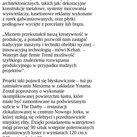
architektonicznych, takich jak: dekoracyjne
konstrukcje metalowe, systemy mocowania
wyświetlaczy, kasetonowe reklamy wykonane
z rurek galwanizowanych, oraz płytki
podłogowe wycięte z porcelany lub brązu.
„Maxiem przekształcił naszą kreatywność w
produkcję, a ponadto pozwolił nam zastąpić
tradycyjne maszyny i techniki obróbki ręcznej –
innowacyjną technologią - mówi Kehati. -
Waterjet daje firmie Trend możliwość
szybkiego znalezienia rozwiązania
produkcyjnego w przypadku trudnych
projektów”.
Projekt taki pojawił się błyskawicznie – tuż po
zainstalowaniu Maxiema w zakładzie Yotama.
Został poproszony o wykonanie
skomplikowanej powierzchni lustra, które
miało być zamontowane na podwieszanym
suficie w The Darby – restauracji
zlokalizowanej w centrum Nowego Jorku, w
której stołują się celebryci i przedstawiciele
miejskiej elity. Dzięki posiadanemu waterjetowi
mógł przeciąć 90 sztuk wstępnie polerowanych
aluminiowych luster o wymiarach 120 cm x