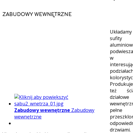
ZABUDOWY WEWNĘTRZNE
Układamy
sufity
aluminiow
podwiesz
w
interesują
podziała
kolorystyc
Produkuj
też ści
działowe
wewnętrz
Zabudowy wewnętrzne
Zabudowy
pełne
wewnętrzne
przeszklo
odpowied
drzwiami