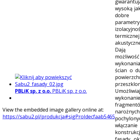
gwarantuj
wysoką jak
dobre
parametry
izolacyjnoś
termiczn
akustyczne
Dają 
możliwość
wykonani
ścian o d
powierzch
przeszklon
PBLiK sp. z o.o.
PBLiK sp. z o.o.
Umożliwia
wykonani
fragment
View the embedded image gallery online at:
narożny
https://sabu2.pl/produkcja#sigProIdecfaab5465
pochylony
włączan
konstrukc
fasady ok