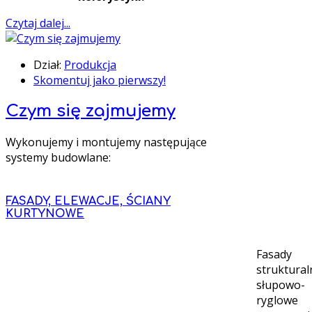
Czytaj dalej...
Dział:
Produkcja
Skomentuj jako pierwszy!
Czym się zajmujemy
Wykonujemy i montujemy następujące
systemy budowlane:
FASADY, ELEWACJE, ŚCIANY
KURTYNOWE
Fasady
struktura
słupowo-
ryglowe