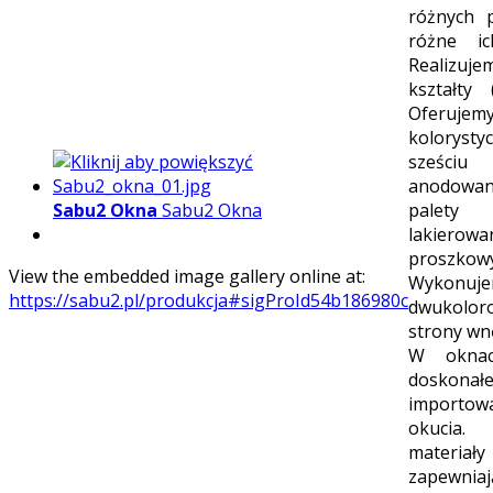
różnych p
różne ic
Realiz
kształty (
Oferujem
kolorysty
sześci
anodowa
Sabu2 Okna
Sabu2 Okna
pale
lakierowa
proszkow
View the embedded image gallery online at:
Wykonuj
https://sabu2.pl/produkcja#sigProId54b186980c
dwukolor
strony wnę
W oknac
doskonał
importow
okucia.
materiały
zapewniaj