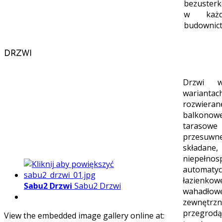
bezuster
w każd
budownict
DRZWI
Drzwi 
wariantac
rozwieran
balkonowe
tarasowe
przes
składa
niepełnos
automatyc
łazienkow
Sabu2 Drzwi
Sabu2 Drzwi
wahadłow
zewnęt
przegrodą
View the embedded image gallery online at: