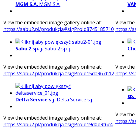
MGM S.A.
MGM S.A.
VAN
View the embedded image gallery online at:
View the
https://sabu2.pl/produkcja#sigProId8745185710
https://
Sabu 2 sp. j.
Sabu 2 sp. j.
Cho
View the embedded image gallery online at:
View the
https://sabu2.pl/produkcja#sigProId15da967b12
https://
sp. 
Delta Service s.j.
Delta Service s.j.
View the
View the embedded image gallery online at:
https://
https://sabu2.pl/produkcja#sigProId19d0b9f6c4