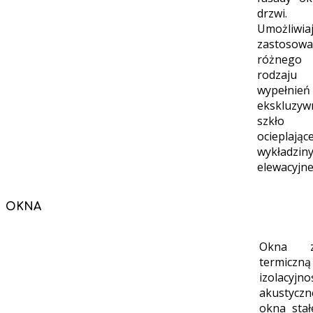
drzwi.
Umożliwia
zastosowa
różnego
rodzaju
wypełnie
ekskluzyw
szkło 
ocieplając
wykładzin
elewacyjne
OKNA
Okna z
termiczną
izolacyjn
akustyczn
okna stał