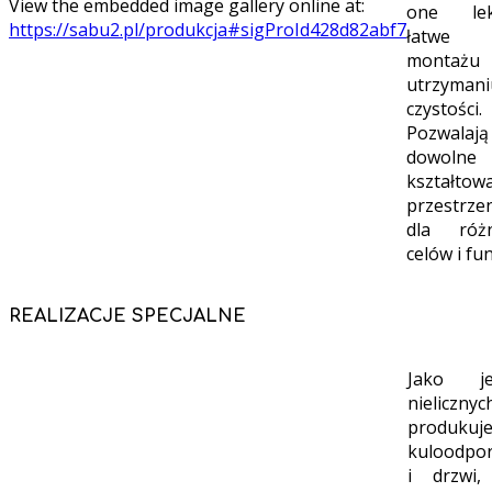
View the embedded image gallery online at:
one lek
https://sabu2.pl/produkcja#sigProId428d82abf7
łatwe
montaż
utrzymani
czystości.
Pozwalaj
dowolne
kształtow
przestrze
dla róż
celów i fun
REALIZACJE SPECJALNE
Jako j
nielicznyc
produkuj
kuloodpo
i drzwi,