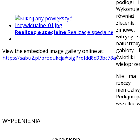
podłogi i
Wykonuj
równi
zlecenie
zimowe, 
Realizacje specjalne
Realizacje specjalne
witryny s
balustrady
gabloty i
View the embedded image gallery online at:
świetlik
https://sabu2.pl/produkcja#sigProIdd8d93bc78a
wieloprze
Nie ma 
rzeczy
niemożliw
Podejmuj
wszelkie 
WYPEŁNIENIA
Wypełnienia