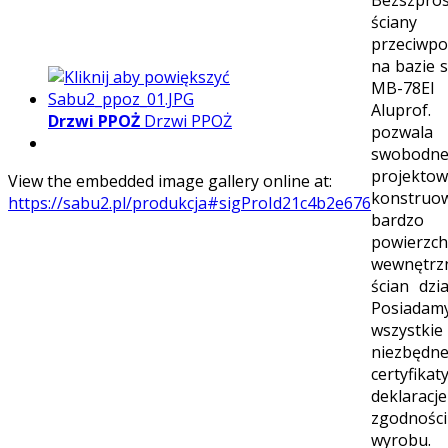
Bezszpro
ściany
przeciwp
na bazie 
MB-78EI
Aluprof.
Drzwi PPOŻ
Drzwi PPOŻ
pozwa
swobodn
projekto
View the embedded image gallery online at:
konstruo
https://sabu2.pl/produkcja#sigProId21c4b2e676
bardzo 
powierzch
wewnętrz
ścian dzi
Posiadam
wszystkie
niezbędn
certyfi
deklaracje
zgodności
wyrobu.