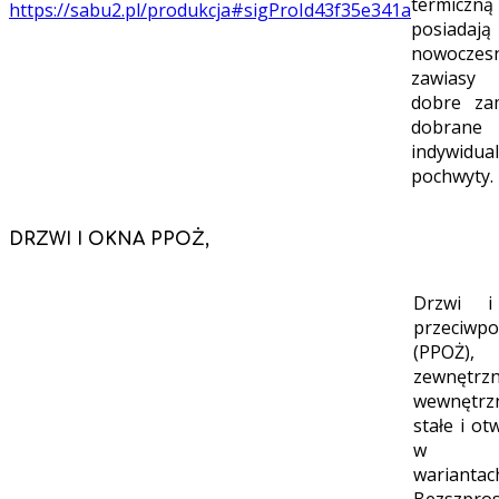
termiczną
https://sabu2.pl/produkcja#sigProId43f35e341a
posiadają
nowoczes
zawiasy
dobre za
dobrane
indywidual
pochwyty.
DRZWI I OKNA PPOŻ,
Drzwi i
przeciwp
(PPOŻ),
zewnętr
wewnętrz
stałe i ot
w wi
wariantac