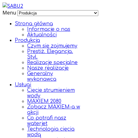
Menu
Strona główna
Informacje o nas
Aktualności
Produkcja
Czym się zajmujemy
Prestiż. Elegancja.
Styl.
Realizacje specjalne
Nasze realizacje
Generalny
wykonawca
Usługi
Cięcie strumieniem
wody
MAXIEM 2080
Zobacz MAXIEM-a w
akcji
Co potrafi nasz
waterjet
Technologia cięcia
wodą