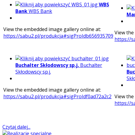
WBS
Bank
WBS Bank
Ma
View the embedded image gallery online at:
View the
https://sabu2.pl/produkcja#sigProIdb656935709
https://
Buchalter Skłodowscy sp.j.
Buchalter
Skłodowscy sp.j.
Buc
Skł
View the embedded image gallery online at:
https://sabu2.pl/produkcja#sigProIdf0ad72a2c2
View the
https://
Czytaj dalej...