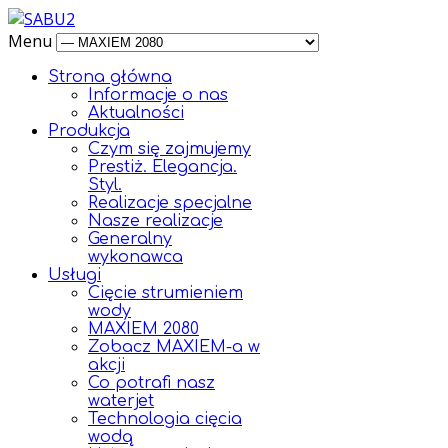
Menu
Strona główna
Informacje o nas
Aktualności
Produkcja
Czym się zajmujemy
Prestiż. Elegancja.
Styl.
Realizacje specjalne
Nasze realizacje
Generalny
wykonawca
Usługi
Cięcie strumieniem
wody
MAXIEM 2080
Zobacz MAXIEM-a w
akcji
Co potrafi nasz
waterjet
Technologia cięcia
wodą